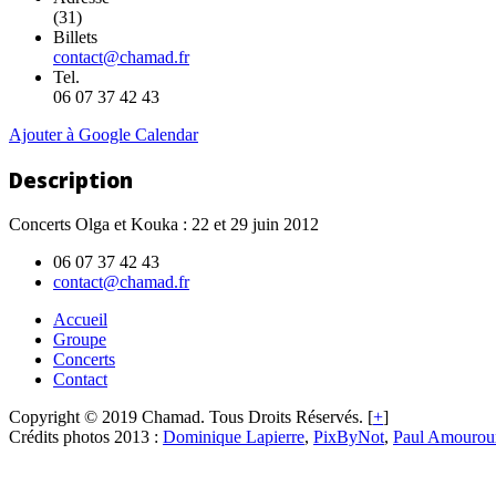
(31)
Billets
contact@chamad.fr
Tel.
06 07 37 42 43
Ajouter à Google Calendar
Description
Concerts Olga et Kouka : 22 et 29 juin 2012
06 07 37 42 43
contact@chamad.fr
Accueil
Groupe
Concerts
Contact
Copyright © 2019 Chamad. Tous Droits Réservés. [
+
]
Crédits photos 2013 :
Dominique Lapierre
,
PixByNot
,
Paul Amourou