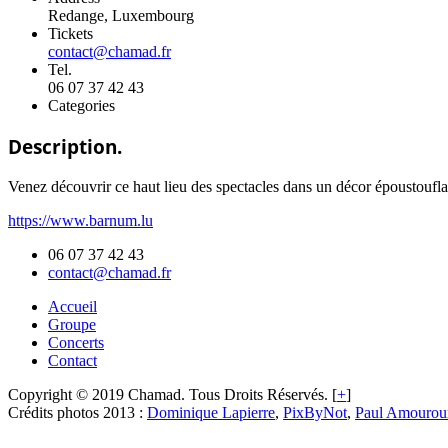
Redange, Luxembourg
Tickets
contact@chamad.fr
Tel.
06 07 37 42 43
Categories
Description.
Venez découvrir ce haut lieu des spectacles dans un décor époustoufla
https://www.barnum.lu
06 07 37 42 43
contact@chamad.fr
Accueil
Groupe
Concerts
Contact
Copyright © 2019 Chamad. Tous Droits Réservés. [
+
]
Crédits photos 2013 :
Dominique Lapierre
,
PixByNot
,
Paul Amourou