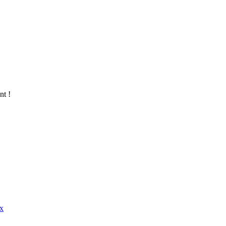
nt !
x