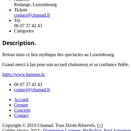
Redange, Luxembourg
Tickets
contact@chamad.fr
Tel.
06 07 37 42 43
Categories
Description.
Retour dans ce lieu mythique des spectacles au Luxembourg.
Grand merci à Ian pour son accueil chaleureux et sa confiance fidèle.
https://www.barnum.lu
06 07 37 42 43
contact@chamad.fr
Accueil
Groupe
Concerts
Contact
Copyright © 2019 Chamad. Tous Droits Réservés. [
+
]
Crédits photos 2013 :
Dominique Lapierre
,
PixByNot
,
Paul Amourou